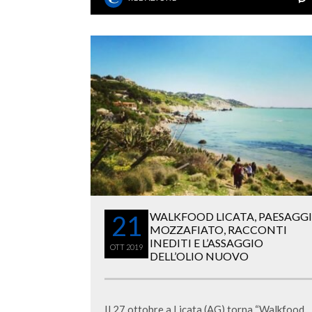
21
WALKFOOD LICATA, PAESAGGI
MOZZAFIATO, RACCONTI
INEDITI E L’ASSAGGIO
OTT
2019
DELL’OLIO NUOVO
Il 27 ottobre a Licata (AG) torna “Walkfood