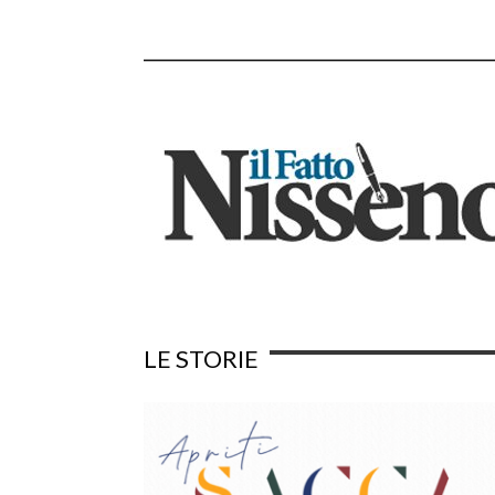
___________________________________
LE STORIE